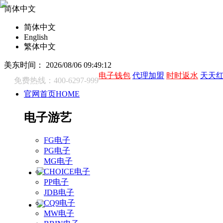
简体中文
简体中文
English
繁体中文
美东时间：
2026/08/06 09:49:13
电子钱包
代理加盟
时时返水
天天
免费热线：400-6297-999
官网首页
HOME
电子游艺
FG电子
PG电子
MG电子
CHOICE电子
PP电子
JDB电子
CQ9电子
MW电子