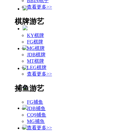
BBIN电子
查看更多>>
棋牌游艺
KY棋牌
FG棋牌
MG棋牌
JDB棋牌
MT棋牌
LEG棋牌
查看更多>>
捕鱼游艺
FG捕鱼
JDB捕鱼
CQ9捕鱼
MG捕魚
查看更多>>