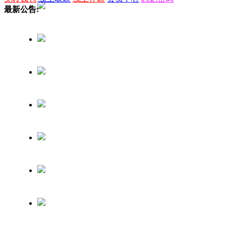
最新公告: