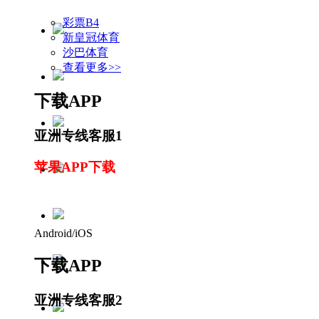
彩票B4
新皇冠体育
沙巴体育
查看更多>>
下载APP
亚洲专线客服1
苹果APP下载
Android/iOS
下载APP
亚洲专线客服2